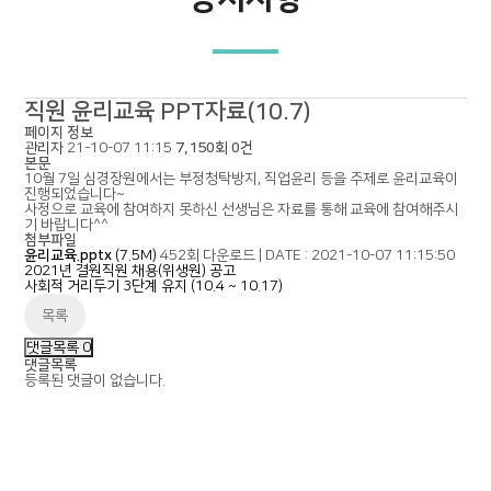
직원 윤리교육 PPT자료(10.7)
페이지 정보
관리자
21-10-07 11:15
7,150회
0건
본문
10월 7일 심경장원에서는 부정청탁방지, 직업윤리 등을 주제로 윤리교육이
진행되었습니다~
사정으로 교육에 참여하지 못하신 선생님은 자료를 통해 교육에 참여해주시
기 바랍니다^^
첨부파일
윤리교육.pptx
(7.5M)
452회 다운로드
|
DATE : 2021-10-07 11:15:50
2021년 결원직원 채용(위생원) 공고
사회적 거리두기 3단계 유지 (10.4 ~ 10.17)
목록
댓글목록
0
댓글목록
등록된 댓글이 없습니다.